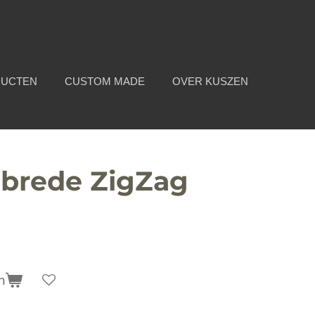
DUCTEN
CUSTOM MADE
OVER KUSZEN
 brede ZigZag
n