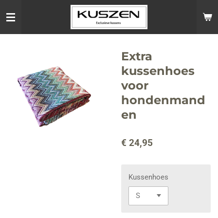
Ga
direct
naar
de
hoofdinhoud
Extra
kussenhoes
voor
hondenmand
en
€ 24,95
Kussenhoes