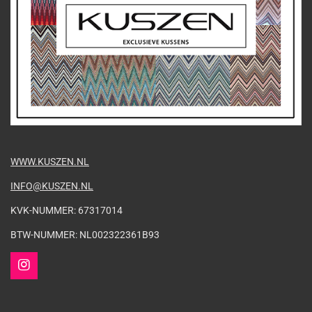
WWW.KUSZEN.NL
INFO@KUSZEN.NL
KVK-NUMMER: 67317014
BTW-NUMMER: NL002322361B93
I
n
s
t