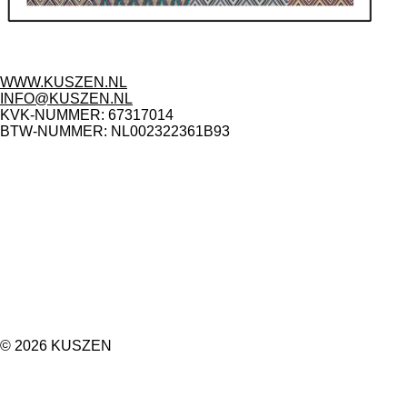
WWW.KUSZEN.NL
INFO@KUSZEN.NL
KVK-NUMMER: 67317014
BTW-NUMMER: NL002322361B93
I
n
s
t
a
g
r
a
m
© 2026 KUSZEN