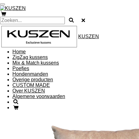
Ga
direct
naar
de
hoofdinhoud
KUSZEN
Home
ZigZag kussens
Mix & Match kussens
Poefjes
Hondenmanden
Overige producten
CUSTOM MADE
Over KUSZEN
Algemene voorwaarden