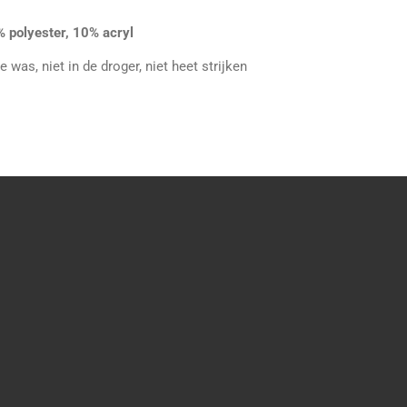
 polyester, 10% acryl
 was, niet in de droger, niet heet strijken