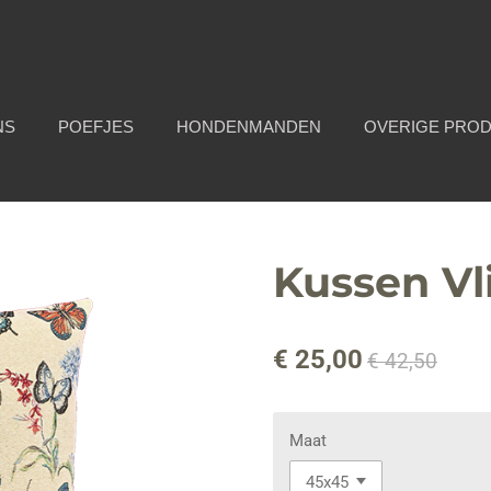
NS
POEFJES
HONDENMANDEN
OVERIGE PRO
Kussen Vl
€ 25,00
€ 42,50
Maat