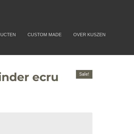
DUCTEN
CUSTOM MADE
OVER KUSZEN
inder ecru
Sale!