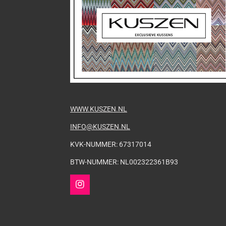
WWW.KUSZEN.NL
INFO@KUSZEN.NL
KVK-NUMMER: 67317014
BTW-NUMMER: NL002322361B93
I
n
s
t
a