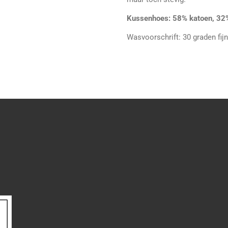
Kussenhoes: 58% katoen, 32%
Wasvoorschrift: 30 graden fijne