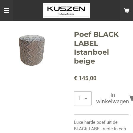
Ga
direct
naar
de
hoofdinhoud
Poef BLACK
LABEL
Istanboel
beige
€ 145,00
In
winkelwagen
Luxe harde poef uit de
BLACK LABEL-serie in een