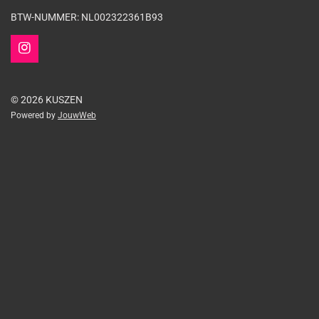
BTW-NUMMER: NL002322361B93
I
n
s
t
© 2026 KUSZEN
a
Powered by
JouwWeb
g
r
a
m