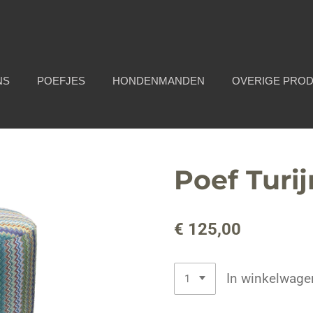
NS
POEFJES
HONDENMANDEN
OVERIGE PRO
Poef Turi
€ 125,00
In winkelwage