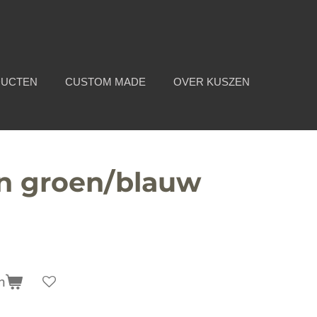
DUCTEN
CUSTOM MADE
OVER KUSZEN
jn groen/blauw
n