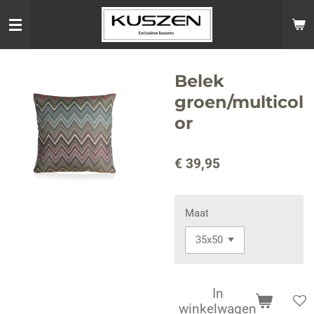
Ga
direct
naar
de
hoofdinhoud
Belek
groen/multicol
or
€ 39,95
Maat
In
winkelwagen