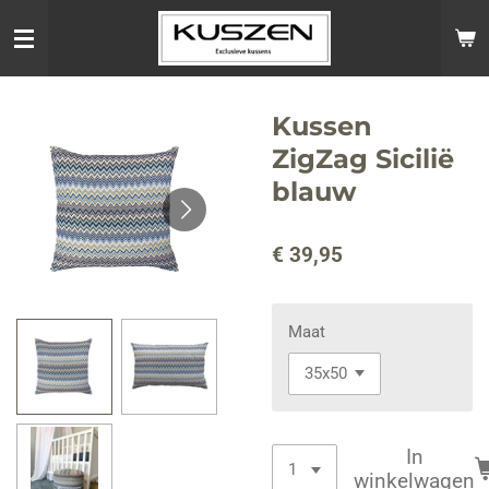
Ga
direct
naar
de
hoofdinhoud
Kussen
ZigZag Sicilië
blauw
€ 39,95
Maat
In
winkelwagen