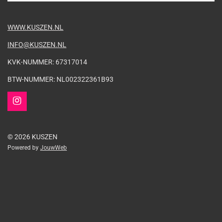
WWW.KUSZEN.NL
INFO@KUSZEN.NL
KVK-NUMMER: 67317014
BTW-NUMMER: NL002322361B93
I
n
s
t
© 2026 KUSZEN
a
Powered by
JouwWeb
g
r
a
m