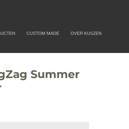
DUCTEN
CUSTOM MADE
OVER KUSZEN
igZag Summer
r