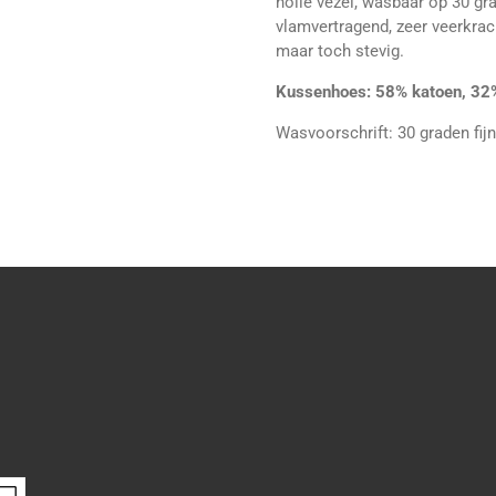
holle vezel, wasbaar op 30 g
vlamvertragend, zeer veerkracht
maar toch stevig.
Kussenhoes: 58% katoen, 32%
Wasvoorschrift: 30 graden fijne