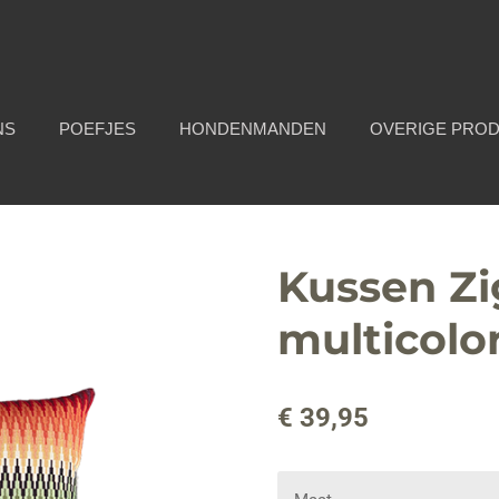
NS
POEFJES
HONDENMANDEN
OVERIGE PRO
Kussen Z
multicolo
€ 39,95