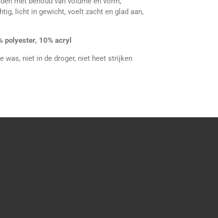
raden met behoud van volume en vorm,
ig, licht in gewicht, voelt zacht en glad aan,
 polyester, 10% acryl
 was, niet in de droger, niet heet strijken